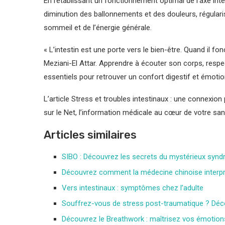
En rétablissant un fonctionnement optimal de l’axe int
diminution des ballonnements et des douleurs, régularis
sommeil et de l’énergie générale.
« L’intestin est une porte vers le bien-être. Quand il fo
Meziani-El Attar. Apprendre à écouter son corps, resp
essentiels pour retrouver un confort digestif et émotio
L’article Stress et troubles intestinaux : une connexion 
sur le Net, l’information médicale au cœur de votre san
Articles similaires
SIBO : Découvrez les secrets du mystérieux syndr
Découvrez comment la médecine chinoise interpr
Vers intestinaux : symptômes chez l’adulte
Souffrez-vous de stress post-traumatique ? Déco
Découvrez le Breathwork : maîtrisez vos émotions