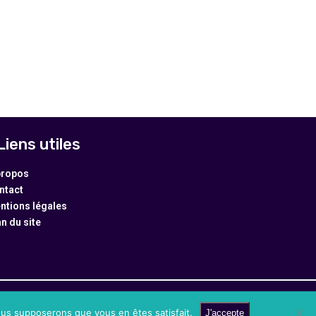
Liens utiles
propos
ntact
ntions légales
an du site
nous supposerons que vous en êtes satisfait.
J'accepte