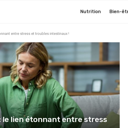
Nutrition
Bien-êt
nnant entre stress et troubles intestinaux !
le lien étonnant entre stress