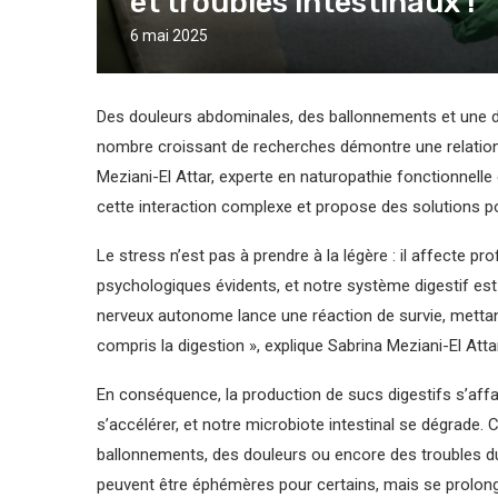
et troubles intestinaux !
6 mai 2025
Des douleurs abdominales, des ballonnements et une di
nombre croissant de recherches démontre une relation 
Meziani-El Attar, experte en naturopathie fonctionnelle 
cette interaction complexe et propose des solutions po
Le stress n’est pas à prendre à la légère : il affect
psychologiques évidents, et notre système digestif est
nerveux autonome lance une réaction de survie, metta
compris la digestion », explique Sabrina Meziani-El Attar
En conséquence, la production de sucs digestifs s’affaib
s’accélérer, et notre microbiote intestinal se dégrade
ballonnements, des douleurs ou encore des troubles du 
peuvent être éphémères pour certains, mais se prolong