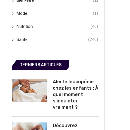
Bien-être
(2)
Mode
(1)
Nutrition
(46)
Santé
(240)
DERNIERS ARTICLES
Alerte leucopénie
chez les enfants : À
quel moment
s’inquiéter
vraiment ?
Découvrez