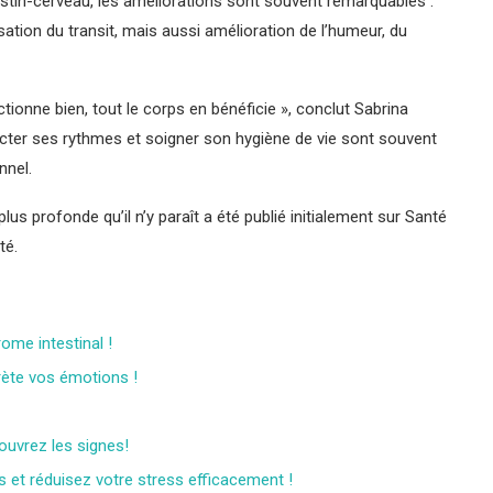
estin-cerveau, les améliorations sont souvent remarquables :
ation du transit, mais aussi amélioration de l’humeur, du
nctionne bien, tout le corps en bénéficie », conclut Sabrina
ecter ses rythmes et soigner son hygiène de vie sont souvent
nnel.
plus profonde qu’il n’y paraît a été publié initialement sur Santé
té.
ome intestinal !
ète vos émotions !
uvrez les signes!
 et réduisez votre stress efficacement !