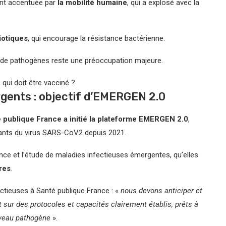
ent accentuée par
la mobilité humaine
, qui a explosé avec la
iotiques
, qui encourage la résistance bactérienne.
 de pathogènes reste une préoccupation majeure.
qui doit être vacciné ?
gents : objectif d’EMERGEN 2.0
 publique France a initié la plateforme EMERGEN 2.0
,
iants du virus SARS-CoV2 depuis 2021.
nce et l’étude de maladies infectieuses émergentes, qu’elles
res
.
ectieuses à Santé publique France : «
nous devons anticiper et
 sur des protocoles et capacités clairement établis, prêts à
uveau pathogène
».