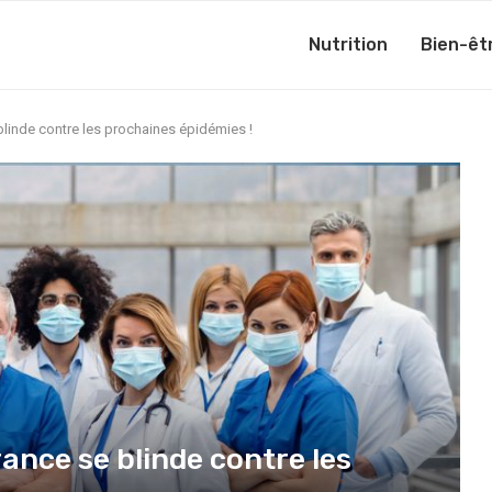
Nutrition
Bien-êt
linde contre les prochaines épidémies !
nce se blinde contre les