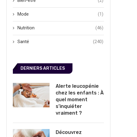
Bien-être
(2)
Mode
(1)
Nutrition
(46)
Santé
(240)
DERNIERS ARTICLES
Alerte leucopénie
chez les enfants : À
quel moment
s’inquiéter
vraiment ?
Découvrez