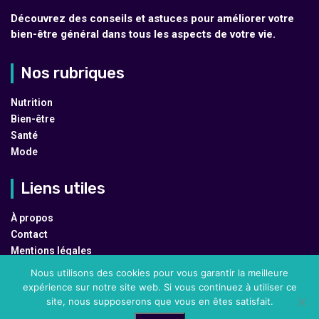
Découvrez des conseils et astuces pour améliorer votre
bien-être général dans tous les aspects de votre vie.
Nos rubriques
Nutrition
Bien-être
Santé
Mode
Liens utiles
À propos
Contact
Mentions légales
Plan du site
Nous utilisons des cookies pour vous garantir la meilleure
expérience sur notre site web. Si vous continuez à utiliser ce
site, nous supposerons que vous en êtes satisfait.
@2024 – Tous droits réservés.
Macaille Bien-être