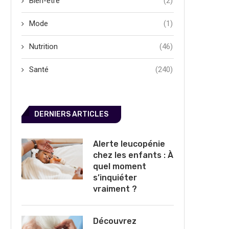
Bien-être
(2)
Mode
(1)
Nutrition
(46)
Santé
(240)
DERNIERS ARTICLES
Alerte leucopénie
chez les enfants : À
quel moment
s’inquiéter
vraiment ?
Découvrez