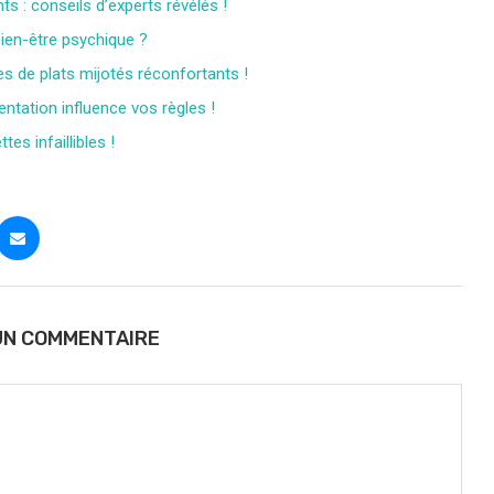
ts : conseils d’experts révélés !
ien-être psychique ?
s de plats mijotés réconfortants !
tation influence vos règles !
es infaillibles !
UN COMMENTAIRE