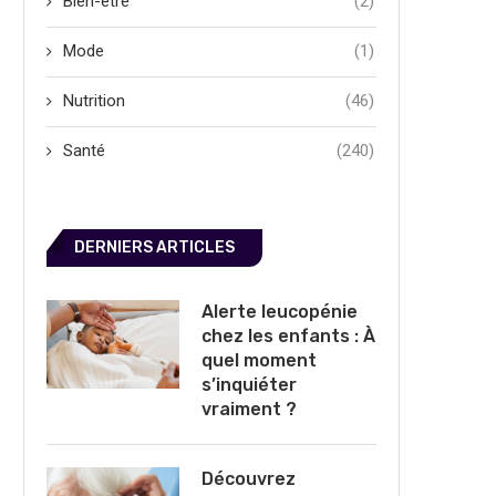
Bien-être
(2)
Mode
(1)
Nutrition
(46)
Santé
(240)
DERNIERS ARTICLES
Alerte leucopénie
chez les enfants : À
quel moment
s’inquiéter
vraiment ?
Découvrez